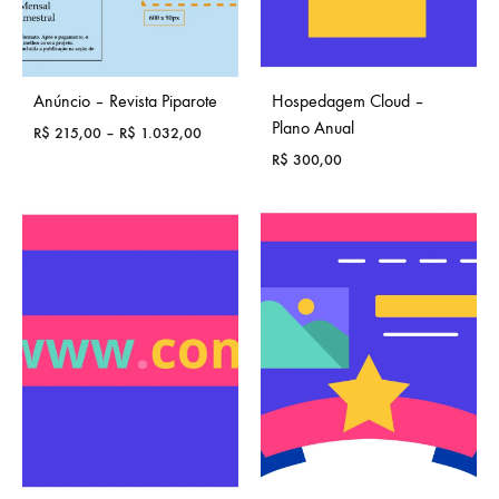
Anúncio – Revista Piparote
Hospedagem Cloud –
Plano Anual
Price
R$
215,00
–
R$
1.032,00
range:
R$
300,00
R$ 215,00
through
R$ 1.032,00