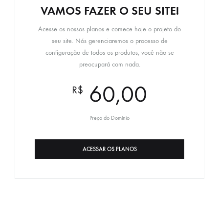
VAMOS FAZER O SEU SITE!
Acesse os nossos planos e comece hoje o projeto do
seu site. Nós gerenciaremos o processo de
configuração de todos os produtos, você não se
preocupará com nada.
60,00
R$
Preço do Domínio
ACESSAR OS PLANOS