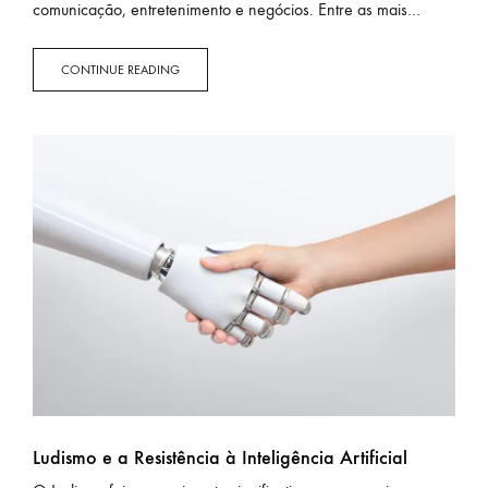
comunicação, entretenimento e negócios. Entre as mais
populares, destacam-se o Instagram, Facebook e X (antigo
Twitter). No entanto, o uso dessas plataformas levanta…
CONTINUE READING
Ludismo e a Resistência à Inteligência Artificial