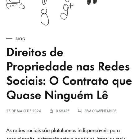
BLOG
Direitos de
Propriedade nas Redes
Sociais: O Contrato que
Quase Ninguém Lê
EM
27 DE MAIO DE 2024
0 SHARE
SEM COMENTÁRIOS
DIREITOS
DE
PROPRIEDADE
As redes sociais são plataformas indispensáveis para
NAS
REDES