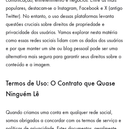
comunicação, entretenimento e negócios. Entre as mais
SOCIAIS:
populares, destacam-se o Instagram, Facebook e X (antigo
O
Twitter). No entanto, o uso dessas plataformas levanta
CONTRATO
QUE
questões cruciais sobre direitos de propriedade e
QUASE
NINGUÉM
privacidade dos usuários. Vamos explorar nesta matéria
LÊ
como essas redes sociais lidam com os dados dos usuários
e por que manter um site ou blog pessoal pode ser uma
alternativa mais segura para garantir seus direitos sobre o
conteúdo e a imagem.
Termos de Uso: O Contrato que Quase
Ninguém Lê
Quando criamos uma conta em qualquer rede social,
somos obrigados a concordar com os termos de serviço e
políticas de privacidade. Estes documentos, geralmente